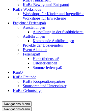
KuBa Handarbeit
KuBa Bewegt und Entspannt
KuBa Workshops
Workshops für Kinder und Jugendliche
Workshops für Erwachsene
Projekte / Ferienspaß
Ausstellungen
Ausstellung in der Stadtbücherei
Aufführungen
Kommende Aufführungen
Projekte der Dozierenden
Event Aktionen
Ferienspaß
Herbstferienspaß
Osterferienspaß
Sommerferienspaß
KunO
KuBa Freunde
KuBa Kooperationspartner
Sponsoren und Unterstützer
KuBa Geburtstage
Navigations-Menü
Navigations-Menü