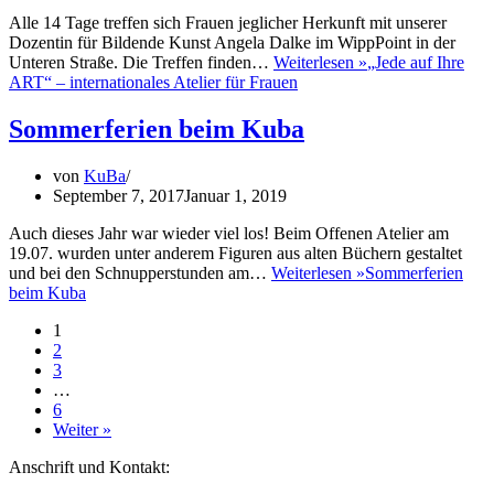
Alle 14 Tage treffen sich Frauen jeglicher Herkunft mit unserer
Dozentin für Bildende Kunst Angela Dalke im WippPoint in der
Unteren Straße. Die Treffen finden…
Weiterlesen »
„Jede auf Ihre
ART“ – internationales Atelier für Frauen
Sommerferien beim Kuba
von
KuBa
September 7, 2017
Januar 1, 2019
Auch dieses Jahr war wieder viel los! Beim Offenen Atelier am
19.07. wurden unter anderem Figuren aus alten Büchern gestaltet
und bei den Schnupperstunden am…
Weiterlesen »
Sommerferien
beim Kuba
1
2
3
…
6
Weiter »
Anschrift und Kontakt: