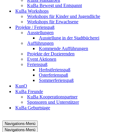
KuBa Handarbeit
KuBa Bewegt und Entspannt
KuBa Workshops
Workshops für Kinder und Jugendliche
Workshops für Erwachsene
Projekte / Ferienspaß
Ausstellungen
Ausstellung in der Stadtbücherei
Aufführungen
Kommende Aufführungen
Projekte der Dozierenden
Event Aktionen
Ferienspaß
Herbstferienspaß
Osterferienspaß
Sommerferienspaß
KunO
KuBa Freunde
KuBa Kooperationspartner
Sponsoren und Unterstützer
KuBa Geburtstage
Navigations-Menü
Navigations-Menü