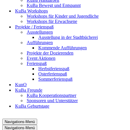
KuBa Handarbeit
KuBa Bewegt und Entspannt
KuBa Workshops
Workshops für Kinder und Jugendliche
Workshops für Erwachsene
Projekte / Ferienspaß
Ausstellungen
Ausstellung in der Stadtbücherei
Aufführungen
Kommende Aufführungen
Projekte der Dozierenden
Event Aktionen
Ferienspaß
Herbstferienspaß
Osterferienspaß
Sommerferienspaß
KunO
KuBa Freunde
KuBa Kooperationspartner
Sponsoren und Unterstützer
KuBa Geburtstage
Navigations-Menü
Navigations-Menü