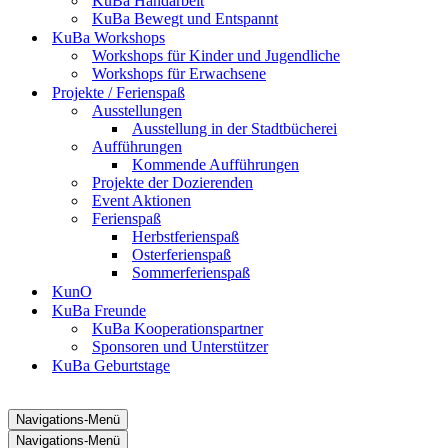
KuBa Handarbeit
KuBa Bewegt und Entspannt
KuBa Workshops
Workshops für Kinder und Jugendliche
Workshops für Erwachsene
Projekte / Ferienspaß
Ausstellungen
Ausstellung in der Stadtbücherei
Aufführungen
Kommende Aufführungen
Projekte der Dozierenden
Event Aktionen
Ferienspaß
Herbstferienspaß
Osterferienspaß
Sommerferienspaß
KunO
KuBa Freunde
KuBa Kooperationspartner
Sponsoren und Unterstützer
KuBa Geburtstage
Navigations-Menü
Navigations-Menü