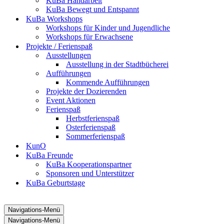
KuBa Handarbeit
KuBa Bewegt und Entspannt
KuBa Workshops
Workshops für Kinder und Jugendliche
Workshops für Erwachsene
Projekte / Ferienspaß
Ausstellungen
Ausstellung in der Stadtbücherei
Aufführungen
Kommende Aufführungen
Projekte der Dozierenden
Event Aktionen
Ferienspaß
Herbstferienspaß
Osterferienspaß
Sommerferienspaß
KunO
KuBa Freunde
KuBa Kooperationspartner
Sponsoren und Unterstützer
KuBa Geburtstage
Navigations-Menü
Navigations-Menü