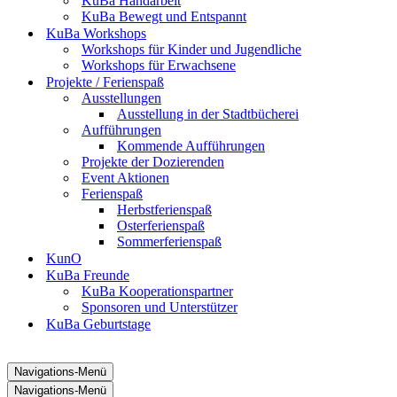
KuBa Handarbeit
KuBa Bewegt und Entspannt
KuBa Workshops
Workshops für Kinder und Jugendliche
Workshops für Erwachsene
Projekte / Ferienspaß
Ausstellungen
Ausstellung in der Stadtbücherei
Aufführungen
Kommende Aufführungen
Projekte der Dozierenden
Event Aktionen
Ferienspaß
Herbstferienspaß
Osterferienspaß
Sommerferienspaß
KunO
KuBa Freunde
KuBa Kooperationspartner
Sponsoren und Unterstützer
KuBa Geburtstage
Navigations-Menü
Navigations-Menü