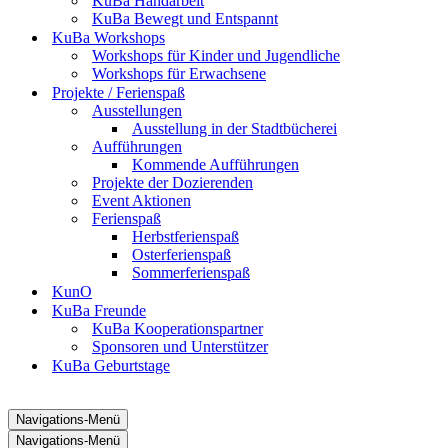
KuBa Handarbeit
KuBa Bewegt und Entspannt
KuBa Workshops
Workshops für Kinder und Jugendliche
Workshops für Erwachsene
Projekte / Ferienspaß
Ausstellungen
Ausstellung in der Stadtbücherei
Aufführungen
Kommende Aufführungen
Projekte der Dozierenden
Event Aktionen
Ferienspaß
Herbstferienspaß
Osterferienspaß
Sommerferienspaß
KunO
KuBa Freunde
KuBa Kooperationspartner
Sponsoren und Unterstützer
KuBa Geburtstage
Navigations-Menü
Navigations-Menü